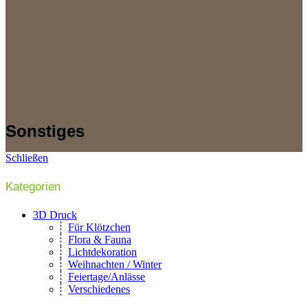
Sonstiges
Schließen
Kategorien
3D Druck
Für Klötzchen
Flora & Fauna
Lichtdekoration
Weihnachten / Winter
Feiertage/Anlässe
Verschiedenes