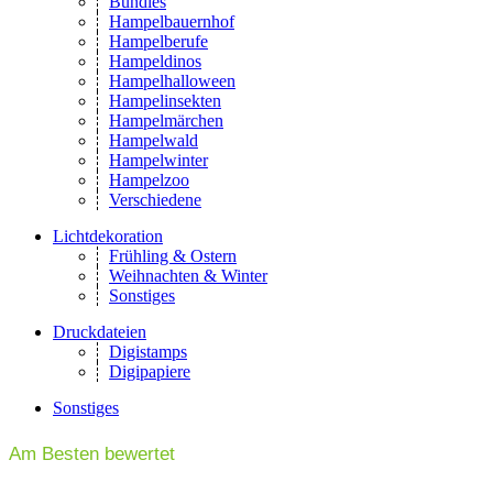
Bundles
Hampelbauernhof
Hampelberufe
Hampeldinos
Hampelhalloween
Hampelinsekten
Hampelmärchen
Hampelwald
Hampelwinter
Hampelzoo
Verschiedene
Lichtdekoration
Frühling & Ostern
Weihnachten & Winter
Sonstiges
Druckdateien
Digistamps
Digipapiere
Sonstiges
Am Besten bewertet