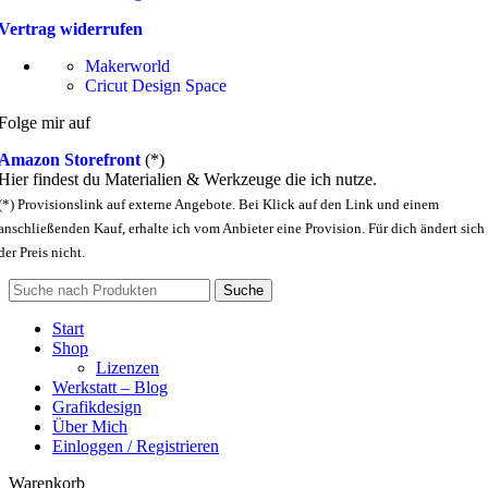
Vertrag widerrufen
Makerworld
Cricut Design Space
Folge mir auf
Amazon Storefront
(*)
Hier findest du Materialien & Werkzeuge die ich nutze.
(*) Provisionslink auf externe Angebote. Bei Klick auf den Link und einem
anschließenden Kauf, erhalte ich vom Anbieter eine Provision. Für dich ändert sich
der Preis nicht.
Suche
Start
Shop
Lizenzen
Werkstatt – Blog
Grafikdesign
Über Mich
Einloggen / Registrieren
Warenkorb