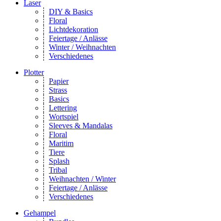
Laser
DIY & Basics
Floral
Lichtdekoration
Feiertage / Anlässe
Winter / Weihnachten
Verschiedenes
Plotter
Papier
Strass
Basics
Lettering
Wortspiel
Sleeves & Mandalas
Floral
Maritim
Tiere
Splash
Tribal
Weihnachten / Winter
Feiertage / Anlässe
Verschiedenes
Gehampel