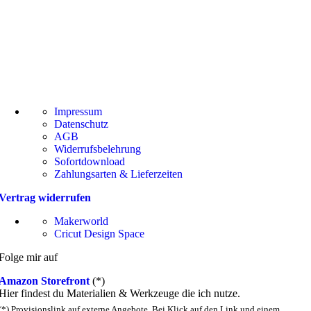
Impressum
Datenschutz
AGB
Widerrufsbelehrung
Sofortdownload
Zahlungsarten & Lieferzeiten
Vertrag widerrufen
Makerworld
Cricut Design Space
Folge mir auf
Amazon Storefront
(*)
Hier findest du Materialien & Werkzeuge die ich nutze.
(*) Provisionslink auf externe Angebote. Bei Klick auf den Link und einem