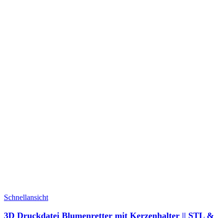
Schnellansicht
3D Druckdatei Blumenretter mit Kerzenhalter || STL &