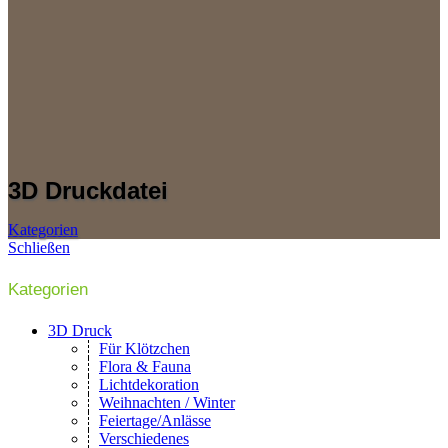
3D Druckdatei
Kategorien
Schließen
Kategorien
3D Druck
Für Klötzchen
Flora & Fauna
Lichtdekoration
Weihnachten / Winter
Feiertage/Anlässe
Verschiedenes