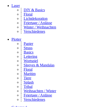
Laser
DIY & Basics
Floral
Lichtdekoration
Feiertage / Anlässe
Winter / Weihnachten
Verschiedenes
Plotter
Papier
Strass
Basics
Lettering
Wortspiel
Sleeves & Mandalas
Floral
Maritim
Tiere
Splash
Tribal
Weihnachten / Winter
Feiertage / Anlässe
Verschiedenes