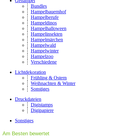
Gehampel
Bundles
Hampelbauernhof
Hampelberufe
Hampeldinos
Hampelhalloween
Hampelinsekten
Hampelmärchen
Hampelwald
Hampelwinter
Hampelzoo
Verschiedene
Lichtdekoration
Frühling & Ostern
Weihnachten & Winter
Sonstiges
Druckdateien
Digistamps
Digipapiere
Sonstiges
Am Besten bewertet