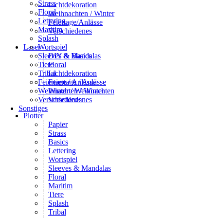
Strass
Lichtdekoration
Floral
Weihnachten / Winter
Lettering
Feiertage/Anlässe
Maritim
Verschiedenes
Splash
Wortspiel
Laser
Sleeves & Mandalas
DIY & Basics
Tiere
Floral
Tribal
Lichtdekoration
Feiertage / Anlässe
Feiertage / Anlässe
Weihnachten / Winter
Winter / Weihnachten
Verschiedenes
Verschiedenes
Sonstiges
Plotter
Papier
Strass
Basics
Lettering
Wortspiel
Sleeves & Mandalas
Floral
Maritim
Tiere
Splash
Tribal