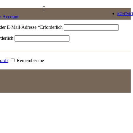
KONTAK
an Account
der E-Mail-Adresse
*
Erforderlich
rderlich
word?
Remember me