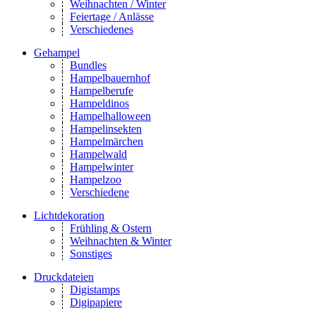
Weihnachten / Winter
Feiertage / Anlässe
Verschiedenes
Gehampel
Bundles
Hampelbauernhof
Hampelberufe
Hampeldinos
Hampelhalloween
Hampelinsekten
Hampelmärchen
Hampelwald
Hampelwinter
Hampelzoo
Verschiedene
Lichtdekoration
Frühling & Ostern
Weihnachten & Winter
Sonstiges
Druckdateien
Digistamps
Digipapiere