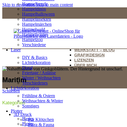
Hampelberufe
Skip to navigation
Skip to main content
Hampeldinos
Hampelhalloween
Hampelinsekten
Hampelmärchen
Hampelwald
Hampelwinter
Hampelzoo
Verschiedene
Laser
WERKSTATT – BLOG
GRAFIKDESIGN
DIY & Basics
LIZENZEN
Lichtdekoration
ÜBER MICH
Floral
Feiertage / Anlässe
Winter / Weihnachten
Maritim
Verschiedenes
Lichtdekoration
Schließen
Frühling & Ostern
Weihnachten & Winter
Kategorien
Sonstiges
Plotter
3D Druck
Basics
Für Klötzchen
Papier
Flora & Fauna