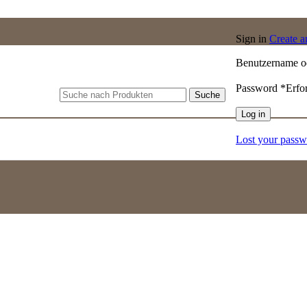
Sign in
Create 
Benutzername o
Password
*
Erfo
Suche
Log in
Lost your pass