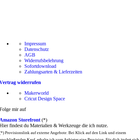
Impressum
Datenschutz
AGB
Widerrufsbelehrung
Sofortdownload
Zahlungsarten & Lieferzeiten
Vertrag widerrufen
Makerworld
Cricut Design Space
Folge mir auf
Amazon Storefront
(*)
Hier findest du Materialien & Werkzeuge die ich nutze.
(*) Provisionslink auf externe Angebote. Bei Klick auf den Link und einem
anschließenden Kauf, erhalte ich vom Anbieter eine Provision. Für dich ändert sich