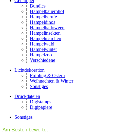
Gehampel
Bundles
Hampelbauernhof
Hampelberufe
Hampeldinos
Hampelhalloween
Hampelinsekten
Hampelmärchen
Hampelwald
Hampelwinter
Hampelzoo
Verschiedene
Lichtdekoration
Frühling & Ostern
Weihnachten & Winter
Sonstiges
Druckdateien
Digistamps
Digipapiere
Sonstiges
Am Besten bewertet