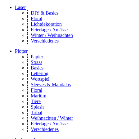
Laser
DIY & Basics
Floral
Lichtdekoration
Feiertage / Anlässe
Winter / Weihnachten
Verschiedenes
Plotter
Papier
Strass
Basics
Lettering
Wortspiel
Sleeves & Mandalas
Floral
Maritim
Tiere
Splash
Tribal
Weihnachten / Winter
Feiertage / Anlässe
Verschiedenes