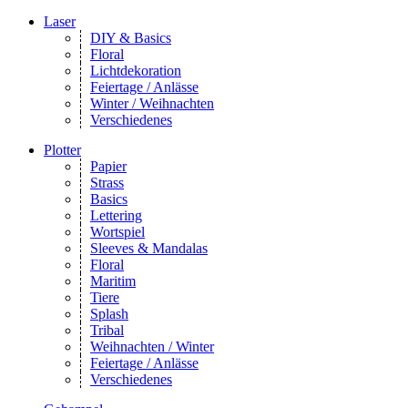
Laser
DIY & Basics
Floral
Lichtdekoration
Feiertage / Anlässe
Winter / Weihnachten
Verschiedenes
Plotter
Papier
Strass
Basics
Lettering
Wortspiel
Sleeves & Mandalas
Floral
Maritim
Tiere
Splash
Tribal
Weihnachten / Winter
Feiertage / Anlässe
Verschiedenes