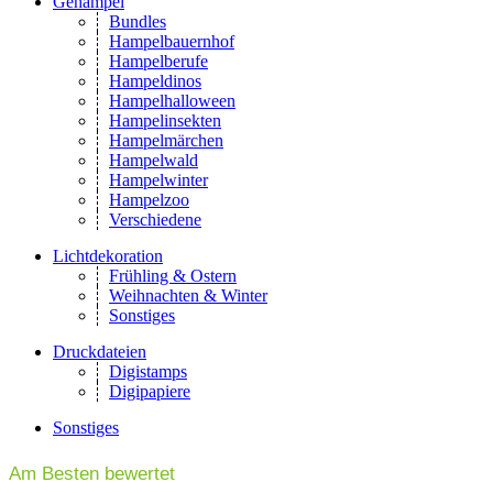
Gehampel
Bundles
Hampelbauernhof
Hampelberufe
Hampeldinos
Hampelhalloween
Hampelinsekten
Hampelmärchen
Hampelwald
Hampelwinter
Hampelzoo
Verschiedene
Lichtdekoration
Frühling & Ostern
Weihnachten & Winter
Sonstiges
Druckdateien
Digistamps
Digipapiere
Sonstiges
Am Besten bewertet