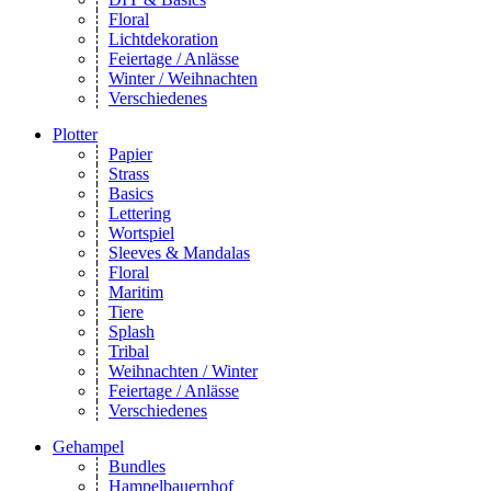
Floral
Lichtdekoration
Feiertage / Anlässe
Winter / Weihnachten
Verschiedenes
Plotter
Papier
Strass
Basics
Lettering
Wortspiel
Sleeves & Mandalas
Floral
Maritim
Tiere
Splash
Tribal
Weihnachten / Winter
Feiertage / Anlässe
Verschiedenes
Gehampel
Bundles
Hampelbauernhof