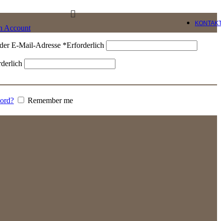
KONTAK
an Account
der E-Mail-Adresse
*
Erforderlich
rderlich
word?
Remember me