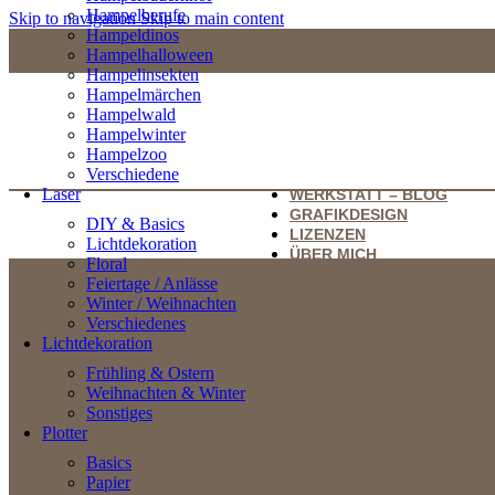
Hampelberufe
Skip to navigation
Skip to main content
Hampeldinos
Hampelhalloween
Hampelinsekten
Hampelmärchen
Hampelwald
Hampelwinter
Hampelzoo
Verschiedene
Laser
WERKSTATT – BLOG
GRAFIKDESIGN
DIY & Basics
LIZENZEN
Lichtdekoration
ÜBER MICH
Floral
Feiertage / Anlässe
Winter / Weihnachten
Verschiedenes
Lichtdekoration
Frühling & Ostern
Weihnachten & Winter
Sonstiges
Plotter
Basics
Papier