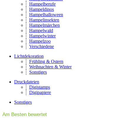
Hampelberufe
Hampeldinos
Hampelhalloween
Hampelinsekten
Hampelmärchen
Hampelwald
Hampelwinter
Hampelzoo
Verschiedene
Lichtdekoration
Frühling & Ostern
Weihnachten & Winter
Sonstiges
Druckdateien
Digistamps
Digipapiere
Sonstiges
Am Besten bewertet