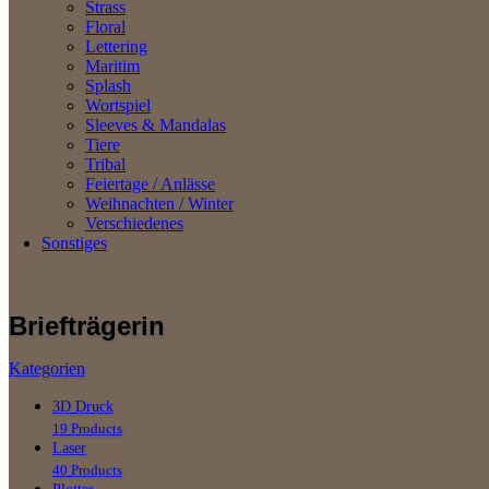
Strass
Floral
Lettering
Maritim
Splash
Wortspiel
Sleeves & Mandalas
Tiere
Tribal
Feiertage / Anlässe
Weihnachten / Winter
Verschiedenes
Sonstiges
Briefträgerin
Kategorien
3D Druck
19 Products
Laser
40 Products