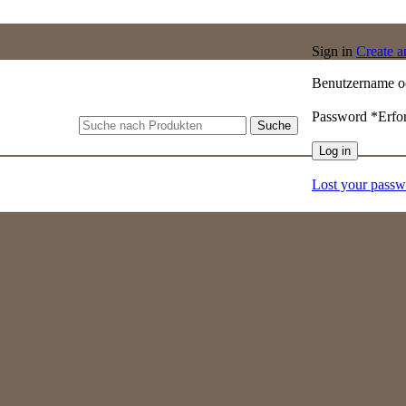
Sign in
Create 
Benutzername o
Password
*
Erfo
Suche
Log in
Lost your pass