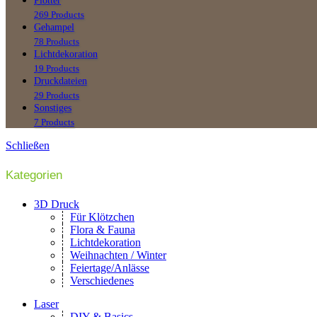
Plotter
269 Products
Gehampel
78 Products
Lichtdekoration
19 Products
Druckdateien
29 Products
Sonstiges
7 Products
Schließen
Kategorien
3D Druck
Für Klötzchen
Flora & Fauna
Lichtdekoration
Weihnachten / Winter
Feiertage/Anlässe
Verschiedenes
Laser
DIY & Basics