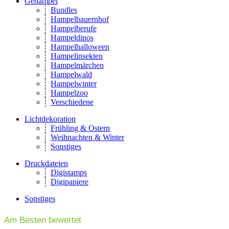
Gehampel
Bundles
Hampelbauernhof
Hampelberufe
Hampeldinos
Hampelhalloween
Hampelinsekten
Hampelmärchen
Hampelwald
Hampelwinter
Hampelzoo
Verschiedene
Lichtdekoration
Frühling & Ostern
Weihnachten & Winter
Sonstiges
Druckdateien
Digistamps
Digipapiere
Sonstiges
Am Besten bewertet