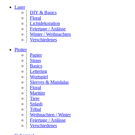
Laser
DIY & Basics
Floral
Lichtdekoration
Feiertage / Anlässe
Winter / Weihnachten
Verschiedenes
Plotter
Papier
Strass
Basics
Lettering
Wortspiel
Sleeves & Mandalas
Floral
Maritim
Tiere
Splash
Tribal
Weihnachten / Winter
Feiertage / Anlässe
Verschiedenes