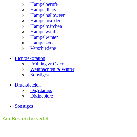
Hampelberufe
Hampeldinos
Hampelhalloween
Hampelinsekten
Hampelmärchen
Hampelwald
Hampelwinter
Hampelzoo
Verschiedene
Lichtdekoration
Frühling & Ostern
Weihnachten & Winter
Sonstiges
Druckdateien
Digistamps
Digipapiere
Sonstiges
Am Besten bewertet