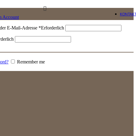
KONTAK
an Account
der E-Mail-Adresse
*
Erforderlich
rderlich
word?
Remember me