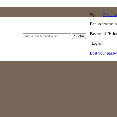
Sign in
Create 
Benutzername o
Password
*
Erfo
Suche
Log in
Lost your pass