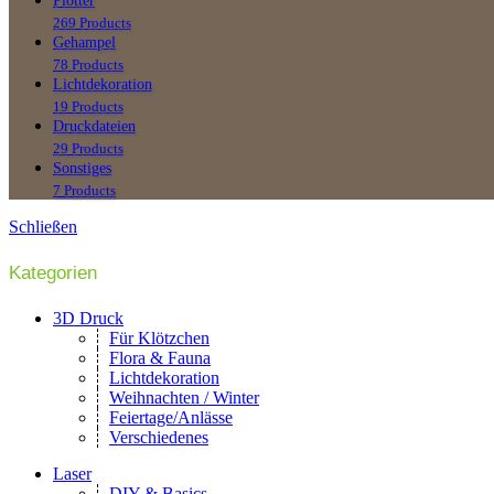
Plotter
269 Products
Gehampel
78 Products
Lichtdekoration
19 Products
Druckdateien
29 Products
Sonstiges
7 Products
Schließen
Kategorien
3D Druck
Für Klötzchen
Flora & Fauna
Lichtdekoration
Weihnachten / Winter
Feiertage/Anlässe
Verschiedenes
Laser
DIY & Basics