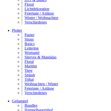
Floral
Lichtdekoration
Feiertage / Anlässe
Winter / Weihnachten
Verschiedenes
Plotter
Papier
Strass
Basics
Lettering
Wortspiel
Sleeves & Mandalas
Floral
Maritim
Tiere
Splash
Tribal
Weihnachten / Winter
Feiertage / Anlässe
Verschiedenes
Gehampel
Bundles
Hampelbauernhof