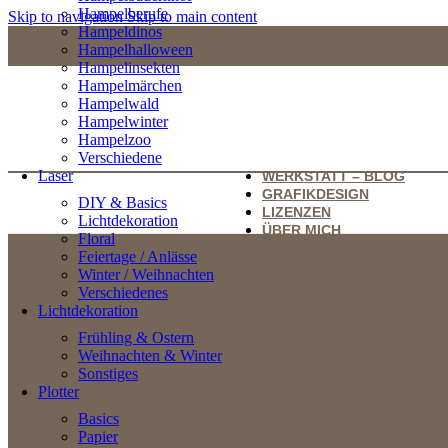
Hampelberufe
Skip to navigation
Skip to main content
Hampeldinos
Hampelhalloween
Hampelinsekten
Hampelmärchen
Hampelwald
Hampelwinter
Hampelzoo
Verschiedene
Laser
WERKSTATT – BLOG
GRAFIKDESIGN
DIY & Basics
LIZENZEN
Lichtdekoration
ÜBER MICH
Floral
Feiertage / Anlässe
Winter / Weihnachten
Verschiedenes
Lichtdekoration
Frühling & Ostern
Weihnachten & Winter
Sonstiges
Plotter
Basics
Papier