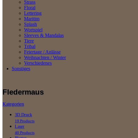
Strass
Floral
Lettering
Maritim
Splash
Wortspiel
Sleeves & Mandalas
Tiere
Tribal
Feiertage / Anlässe
Weihnachten / Winter
Verschiedenes
Sonstiges
Fledermaus
Kategorien
3D Druck
19 Products
Laser
40 Products