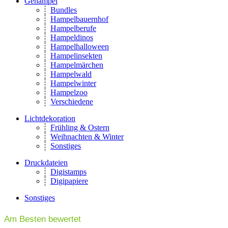
Gehampel
Bundles
Hampelbauernhof
Hampelberufe
Hampeldinos
Hampelhalloween
Hampelinsekten
Hampelmärchen
Hampelwald
Hampelwinter
Hampelzoo
Verschiedene
Lichtdekoration
Frühling & Ostern
Weihnachten & Winter
Sonstiges
Druckdateien
Digistamps
Digipapiere
Sonstiges
Am Besten bewertet