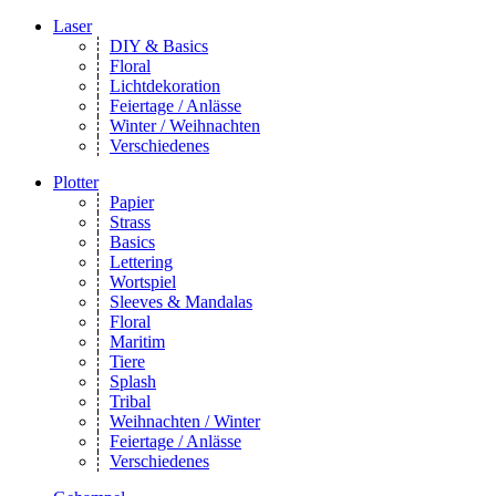
Laser
DIY & Basics
Floral
Lichtdekoration
Feiertage / Anlässe
Winter / Weihnachten
Verschiedenes
Plotter
Papier
Strass
Basics
Lettering
Wortspiel
Sleeves & Mandalas
Floral
Maritim
Tiere
Splash
Tribal
Weihnachten / Winter
Feiertage / Anlässe
Verschiedenes