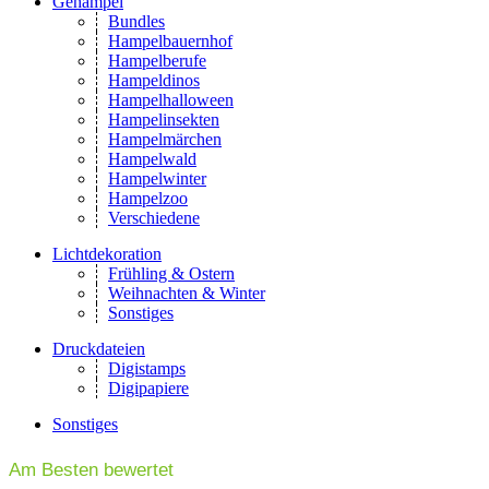
Gehampel
Bundles
Hampelbauernhof
Hampelberufe
Hampeldinos
Hampelhalloween
Hampelinsekten
Hampelmärchen
Hampelwald
Hampelwinter
Hampelzoo
Verschiedene
Lichtdekoration
Frühling & Ostern
Weihnachten & Winter
Sonstiges
Druckdateien
Digistamps
Digipapiere
Sonstiges
Am Besten bewertet