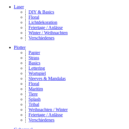
Laser
DIY & Basics
Floral
Lichtdekoration
Feiertage / Anlässe
Winter / Weihnachten
Verschiedenes
Plotter
Papier
Strass
Basics
Lettering
Wortspiel
Sleeves & Mandalas
Floral
Maritim
Tiere
Splash
Tribal
Weihnachten / Winter
Feiertage / Anlässe
Verschiedenes