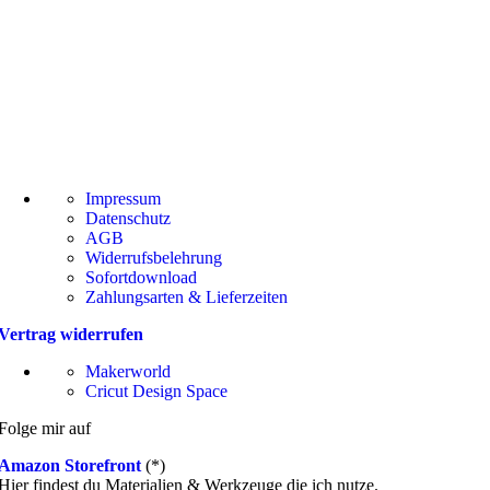
Impressum
Datenschutz
AGB
Widerrufsbelehrung
Sofortdownload
Zahlungsarten & Lieferzeiten
Vertrag widerrufen
Makerworld
Cricut Design Space
Folge mir auf
Amazon Storefront
(*)
Hier findest du Materialien & Werkzeuge die ich nutze.