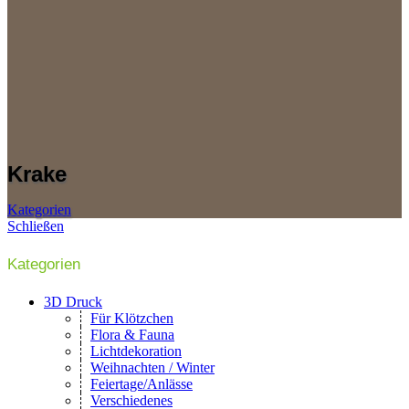
Krake
Kategorien
Schließen
Kategorien
3D Druck
Für Klötzchen
Flora & Fauna
Lichtdekoration
Weihnachten / Winter
Feiertage/Anlässe
Verschiedenes