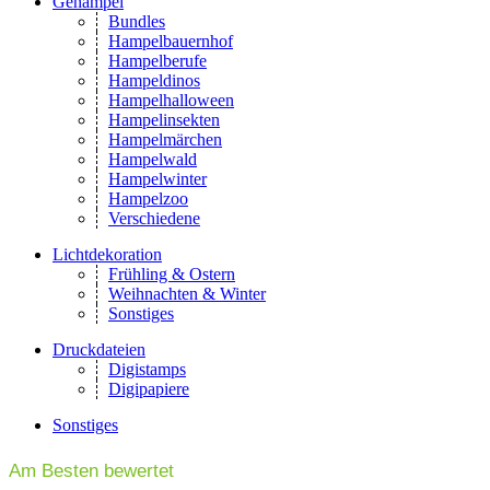
Gehampel
Bundles
Hampelbauernhof
Hampelberufe
Hampeldinos
Hampelhalloween
Hampelinsekten
Hampelmärchen
Hampelwald
Hampelwinter
Hampelzoo
Verschiedene
Lichtdekoration
Frühling & Ostern
Weihnachten & Winter
Sonstiges
Druckdateien
Digistamps
Digipapiere
Sonstiges
Am Besten bewertet