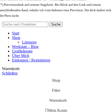
(*) Provisionslink auf externe Angebote. Bei Klick auf den Link und einem
anschließenden Kauf, erhalte ich vom Anbieter eine Provision. Für dich ändert sich
der Preis nicht.
Suche
Start
Shop
Lizenzen
Werkstatt – Blog
Grafikdesign
Über Mich
Einloggen / Registrieren
Warenkorb
Schließen
Shop
Filter
Warenkorb
Mein Konto