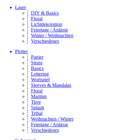
Laser
DIY & Basics
Floral
Lichtdekoration
Feiertage / Anlässe
Winter / Weihnachten
Verschiedenes
Plotter
Papier
Strass
Basics
Lettering
Wortspiel
Sleeves & Mandalas
Floral
Maritim
Tiere
Splash
Tribal
Weihnachten / Winter
Feiertage / Anlässe
Verschiedenes