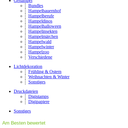
Gehampel
Bundles
Hampelbauernhof
Hampelberufe
Hampeldinos
Hampelhalloween
Hampelinsekten
Hampelmärchen
Hampelwald
Hampelwinter
Hampelzoo
Verschiedene
Lichtdekoration
Frühling & Ostern
Weihnachten & Winter
Sonstiges
Druckdateien
Digistamps
Digipapiere
Sonstiges
Am Besten bewertet