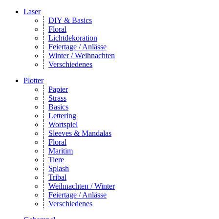
Laser
DIY & Basics
Floral
Lichtdekoration
Feiertage / Anlässe
Winter / Weihnachten
Verschiedenes
Plotter
Papier
Strass
Basics
Lettering
Wortspiel
Sleeves & Mandalas
Floral
Maritim
Tiere
Splash
Tribal
Weihnachten / Winter
Feiertage / Anlässe
Verschiedenes