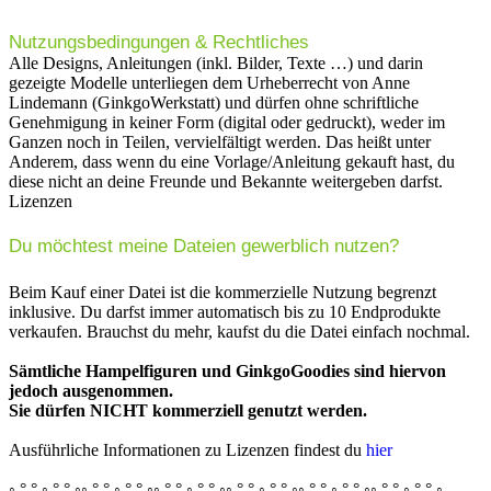
Nutzungsbedingungen & Rechtliches
Alle Designs, Anleitungen (inkl. Bilder, Texte …) und darin
gezeigte Modelle unterliegen dem Urheberrecht von Anne
Lindemann (GinkgoWerkstatt) und dürfen ohne schriftliche
Genehmigung in keiner Form (digital oder gedruckt), weder im
Ganzen noch in Teilen, vervielfältigt werden. Das heißt unter
Anderem, dass wenn du eine Vorlage/Anleitung gekauft hast, du
diese nicht an deine Freunde und Bekannte weitergeben darfst.
Lizenzen
Du möchtest meine Dateien gewerblich nutzen?
Beim Kauf einer Datei ist die kommerzielle Nutzung begrenzt
inklusive. Du darfst immer automatisch bis zu 10 Endprodukte
verkaufen. Brauchst du mehr, kaufst du die Datei einfach nochmal.
Sämtliche Hampelfiguren und GinkgoGoodies sind hiervon
jedoch ausgenommen.
Sie dürfen NICHT kommerziell genutzt werden.
Ausführliche Informationen zu Lizenzen findest du
hier
◦ ° ° ◦ ° ° ◦◦ ° ° ◦ ° ° ◦◦ ° ° ◦ ° ° ◦◦ ° ° ◦ ° ° ◦◦ ° ° ◦ ° ° ◦◦ ° ° ◦ ° ° ◦