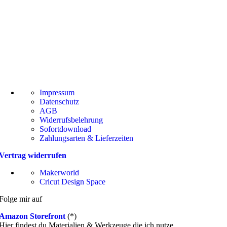
Impressum
Datenschutz
AGB
Widerrufsbelehrung
Sofortdownload
Zahlungsarten & Lieferzeiten
Vertrag widerrufen
Makerworld
Cricut Design Space
Folge mir auf
Amazon Storefront
(*)
Hier findest du Materialien & Werkzeuge die ich nutze.