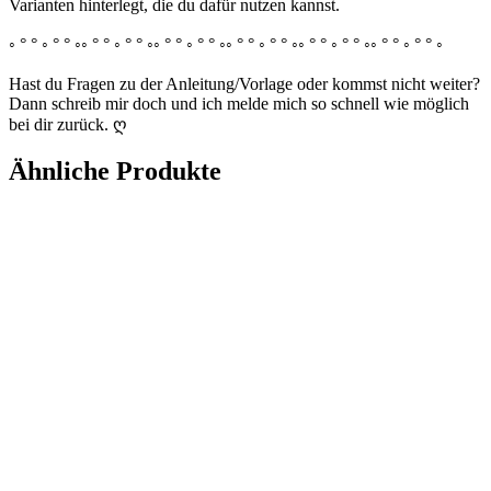
Varianten hinterlegt, die du dafür nutzen kannst.
◦ ° ° ◦ ° ° ◦◦ ° ° ◦ ° ° ◦◦ ° ° ◦ ° ° ◦◦ ° ° ◦ ° ° ◦◦ ° ° ◦ ° ° ◦◦ ° ° ◦ ° ° ◦
Hast du Fragen zu der Anleitung/Vorlage oder kommst nicht weiter?
Dann schreib mir doch und ich melde mich so schnell wie möglich
bei dir zurück. ღ
Ähnliche Produkte