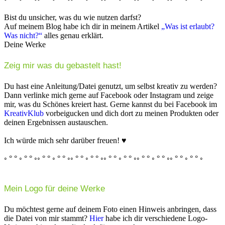
Bist du unsicher, was du wie nutzen darfst?
Auf meinem Blog habe ich dir in meinem Artikel
„Was ist erlaubt?
Was nicht?“
alles genau erklärt.
Deine Werke
Zeig mir was du gebastelt hast!
Du hast eine Anleitung/Datei genutzt, um selbst kreativ zu werden?
Dann verlinke mich gerne auf Facebook oder Instagram und zeige
mir, was du Schönes kreiert hast. Gerne kannst du bei Facebook im
KreativKlub
vorbeigucken und dich dort zu meinen Produkten oder
deinen Ergebnissen austauschen.
Ich würde mich sehr darüber freuen! ♥
◦ ° ° ◦ ° ° ◦◦ ° ° ◦ ° ° ◦◦ ° ° ◦ ° ° ◦◦ ° ° ◦ ° ° ◦◦ ° ° ◦ ° ° ◦◦ ° ° ◦ ° ° ◦
Mein Logo für deine Werke
Du möchtest gerne auf deinem Foto einen Hinweis anbringen, dass
die Datei von mir stammt?
Hier
habe ich dir verschiedene Logo-