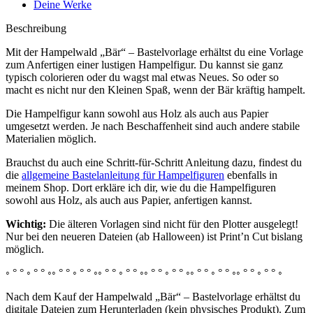
Deine Werke
Beschreibung
Mit der Hampelwald „Bär“ – Bastelvorlage erhältst du eine Vorlage
zum Anfertigen einer lustigen Hampelfigur. Du kannst sie ganz
typisch colorieren oder du wagst mal etwas Neues. So oder so
macht es nicht nur den Kleinen Spaß, wenn der Bär kräftig hampelt.
Die Hampelfigur kann sowohl aus Holz als auch aus Papier
umgesetzt werden. Je nach Beschaffenheit sind auch andere stabile
Materialien möglich.
Brauchst du auch eine Schritt-für-Schritt Anleitung dazu, findest du
die
allgemeine Bastelanleitung für Hampelfiguren
ebenfalls in
meinem Shop. Dort erkläre ich dir, wie du die Hampelfiguren
sowohl aus Holz, als auch aus Papier, anfertigen kannst.
Wichtig:
Die älteren Vorlagen sind nicht für den Plotter ausgelegt!
Nur bei den neueren Dateien (ab Halloween) ist Print’n Cut bislang
möglich.
◦ ° ° ◦ ° ° ◦◦ ° ° ◦ ° ° ◦◦ ° ° ◦ ° ° ◦◦ ° ° ◦ ° ° ◦◦ ° ° ◦ ° ° ◦◦ ° ° ◦ ° ° ◦
Nach dem Kauf der Hampelwald „Bär“ – Bastelvorlage erhältst du
digitale Dateien zum Herunterladen (kein physisches Produkt). Zum