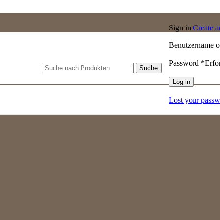
Sign in
Create 
Benutzername o
Password
*
Erfo
Suche
Log in
Lost your pass