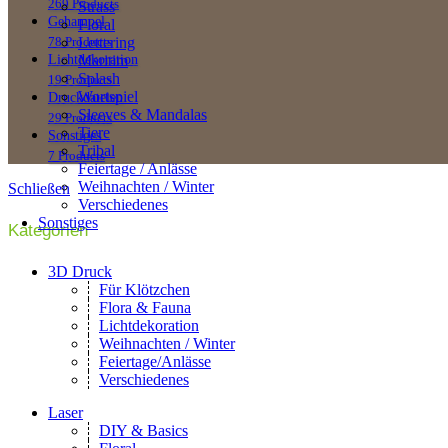
269 Products
Strass
Gehampel
Floral
Lettering
78 Products
Maritim
Lichtdekoration
Splash
19 Products
Wortspiel
Druckdateien
Sleeves & Mandalas
29 Products
Tiere
Sonstiges
Tribal
7 Products
Feiertage / Anlässe
Weihnachten / Winter
Schließen
Verschiedenes
Sonstiges
Kategorien
3D Druck
Für Klötzchen
Flora & Fauna
Lichtdekoration
Weihnachten / Winter
Feiertage/Anlässe
Verschiedenes
Laser
DIY & Basics