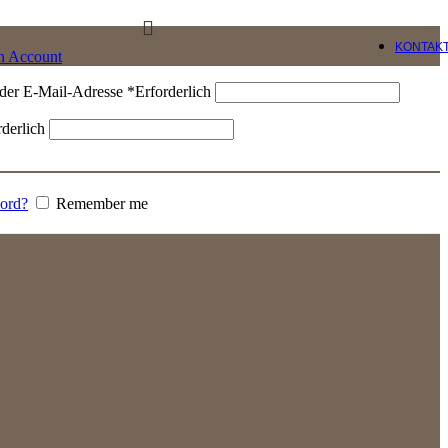
KONTAK
an Account
der E-Mail-Adresse
*
Erforderlich
rderlich
word?
Remember me