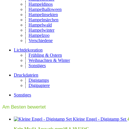
Hampeldinos
Hampelhalloween
Hampelinsekten
Hampelmärchen
Hampelwald
Hampelwinter
Hampelzoo
Verschiedene
Lichtdekoration
Frühling & Ostern
Weihnachten & Winter
Sonstiges
Druckdateien
Digistamps
Digipapiere
Sonstiges
Am Besten bewertet
Kleine Engel - Digistamp Set
Kein MwSt-Ausweis gemäß § 19 UStG.