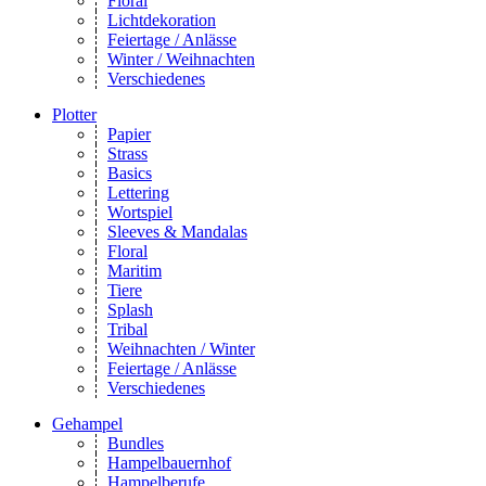
Floral
Lichtdekoration
Feiertage / Anlässe
Winter / Weihnachten
Verschiedenes
Plotter
Papier
Strass
Basics
Lettering
Wortspiel
Sleeves & Mandalas
Floral
Maritim
Tiere
Splash
Tribal
Weihnachten / Winter
Feiertage / Anlässe
Verschiedenes
Gehampel
Bundles
Hampelbauernhof
Hampelberufe