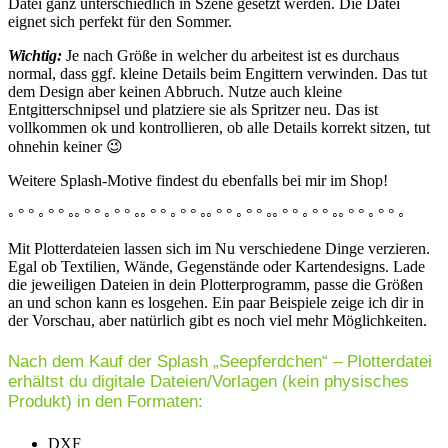
Datei ganz unterschiedlich in Szene gesetzt werden. Die Datei
eignet sich perfekt für den Sommer.
Wichtig:
Je nach Größe in welcher du arbeitest ist es durchaus
normal, dass ggf. kleine Details beim Engittern verwinden. Das tut
dem Design aber keinen Abbruch. Nutze auch kleine
Entgitterschnipsel und platziere sie als Spritzer neu. Das ist
vollkommen ok und kontrollieren, ob alle Details korrekt sitzen, tut
ohnehin keiner 😉
Weitere Splash-Motive findest du ebenfalls bei mir im Shop!
◦ ° ° ◦ ° ° ◦◦ ° ° ◦ ° ° ◦◦ ° ° ◦ ° ° ◦◦ ° ° ◦ ° ° ◦◦ ° ° ◦ ° ° ◦◦ ° ° ◦ ° ° ◦
Mit Plotterdateien lassen sich im Nu verschiedene Dinge verzieren.
Egal ob Textilien, Wände, Gegenstände oder Kartendesigns. Lade
die jeweiligen Dateien in dein Plotterprogramm, passe die Größen
an und schon kann es losgehen. Ein paar Beispiele zeige ich dir in
der Vorschau, aber natürlich gibt es noch viel mehr Möglichkeiten.
Nach dem Kauf der Splash „Seepferdchen“ – Plotterdatei
erhältst du digitale Dateien/Vorlagen (kein physisches
Produkt) in den Formaten:
DXF