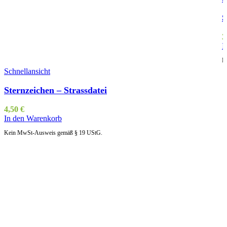
S
3
I
K
Schnellansicht
Sternzeichen – Strassdatei
4,50
€
In den Warenkorb
Kein MwSt-Ausweis gemäß § 19 UStG.