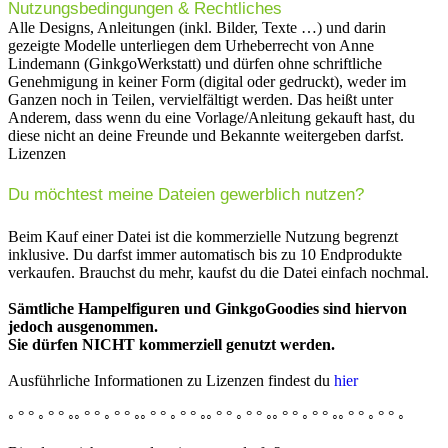
Nutzungsbedingungen & Rechtliches
Alle Designs, Anleitungen (inkl. Bilder, Texte …) und darin
gezeigte Modelle unterliegen dem Urheberrecht von Anne
Lindemann (GinkgoWerkstatt) und dürfen ohne schriftliche
Genehmigung in keiner Form (digital oder gedruckt), weder im
Ganzen noch in Teilen, vervielfältigt werden. Das heißt unter
Anderem, dass wenn du eine Vorlage/Anleitung gekauft hast, du
diese nicht an deine Freunde und Bekannte weitergeben darfst.
Lizenzen
Du möchtest meine Dateien gewerblich nutzen?
Beim Kauf einer Datei ist die kommerzielle Nutzung begrenzt
inklusive. Du darfst immer automatisch bis zu 10 Endprodukte
verkaufen. Brauchst du mehr, kaufst du die Datei einfach nochmal.
Sämtliche Hampelfiguren und GinkgoGoodies sind hiervon
jedoch ausgenommen.
Sie dürfen NICHT kommerziell genutzt werden.
Ausführliche Informationen zu Lizenzen findest du
hier
◦ ° ° ◦ ° ° ◦◦ ° ° ◦ ° ° ◦◦ ° ° ◦ ° ° ◦◦ ° ° ◦ ° ° ◦◦ ° ° ◦ ° ° ◦◦ ° ° ◦ ° ° ◦