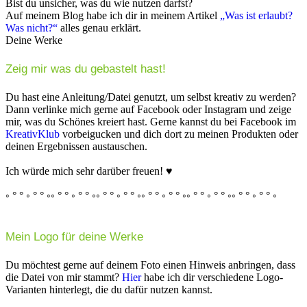
Bist du unsicher, was du wie nutzen darfst?
Auf meinem Blog habe ich dir in meinem Artikel
„Was ist erlaubt?
Was nicht?“
alles genau erklärt.
Deine Werke
Zeig mir was du gebastelt hast!
Du hast eine Anleitung/Datei genutzt, um selbst kreativ zu werden?
Dann verlinke mich gerne auf Facebook oder Instagram und zeige
mir, was du Schönes kreiert hast. Gerne kannst du bei Facebook im
KreativKlub
vorbeigucken und dich dort zu meinen Produkten oder
deinen Ergebnissen austauschen.
Ich würde mich sehr darüber freuen! ♥
◦ ° ° ◦ ° ° ◦◦ ° ° ◦ ° ° ◦◦ ° ° ◦ ° ° ◦◦ ° ° ◦ ° ° ◦◦ ° ° ◦ ° ° ◦◦ ° ° ◦ ° ° ◦
Mein Logo für deine Werke
Du möchtest gerne auf deinem Foto einen Hinweis anbringen, dass
die Datei von mir stammt?
Hier
habe ich dir verschiedene Logo-
Varianten hinterlegt, die du dafür nutzen kannst.