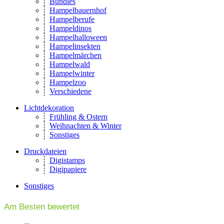
Bundles
Hampelbauernhof
Hampelberufe
Hampeldinos
Hampelhalloween
Hampelinsekten
Hampelmärchen
Hampelwald
Hampelwinter
Hampelzoo
Verschiedene
Lichtdekoration
Frühling & Ostern
Weihnachten & Winter
Sonstiges
Druckdateien
Digistamps
Digipapiere
Sonstiges
Am Besten bewertet