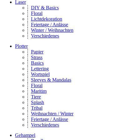
Laser
DIY & Basics
Floral
Lichtdekoration
Feiertage / Anlässe
Winter / Weihnachten
Verschiedenes
Plotter
Papier
Strass
Basics
Lettering
Wortspiel
Sleeves & Mandalas
Floral
Maritim
Tiere
Splash
Tribal
Weihnachten / Winter
Feiertage / Anlässe
Verschiedenes
Gehampel