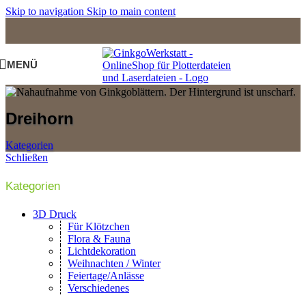
Skip to navigation
Skip to main content
MENÜ
Dreihorn
Kategorien
Schließen
Kategorien
3D Druck
Für Klötzchen
Flora & Fauna
Lichtdekoration
Weihnachten / Winter
Feiertage/Anlässe
Verschiedenes