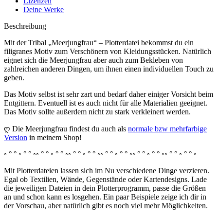
Lizenzen
Deine Werke
Beschreibung
Mit der Tribal „Meerjungfrau“ – Plotterdatei bekommst du ein
filigranes Motiv zum Verschönern von Kleidungsstücken. Natürlich
eignet sich die Meerjungfrau aber auch zum Bekleben von
zahlreichen anderen Dingen, um ihnen einen individuellen Touch zu
geben.
Das Motiv selbst ist sehr zart und bedarf daher einiger Vorsicht beim
Entgittern. Eventuell ist es auch nicht für alle Materialien geeignet.
Das Motiv sollte außerdem nicht zu stark verkleinert werden.
ღ Die Meerjungfrau findest du auch als
normale bzw mehrfarbige
Version
in meinem Shop!
◦ ° ° ◦ ° ° ◦◦ ° ° ◦ ° ° ◦◦ ° ° ◦ ° ° ◦◦ ° ° ◦ ° ° ◦◦ ° ° ◦ ° ° ◦◦ ° ° ◦ ° ° ◦
Mit Plotterdateien lassen sich im Nu verschiedene Dinge verzieren.
Egal ob Textilien, Wände, Gegenstände oder Kartendesigns. Lade
die jeweiligen Dateien in dein Plotterprogramm, passe die Größen
an und schon kann es losgehen. Ein paar Beispiele zeige ich dir in
der Vorschau, aber natürlich gibt es noch viel mehr Möglichkeiten.