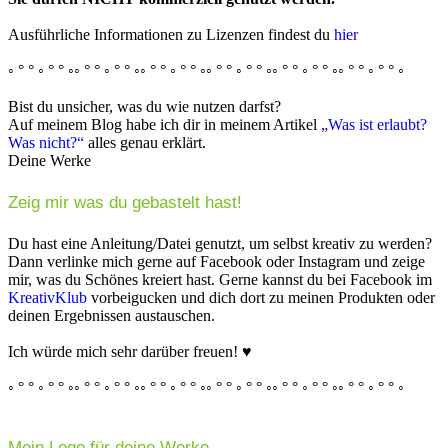
Ausführliche Informationen zu Lizenzen findest du
hier
◦ ° ° ◦ ° ° ◦◦ ° ° ◦ ° ° ◦◦ ° ° ◦ ° ° ◦◦ ° ° ◦ ° ° ◦◦ ° ° ◦ ° ° ◦◦ ° ° ◦ ° ° ◦
Bist du unsicher, was du wie nutzen darfst?
Auf meinem Blog habe ich dir in meinem Artikel
„Was ist erlaubt?
Was nicht?“
alles genau erklärt.
Deine Werke
Zeig mir was du gebastelt hast!
Du hast eine Anleitung/Datei genutzt, um selbst kreativ zu werden?
Dann verlinke mich gerne auf Facebook oder Instagram und zeige
mir, was du Schönes kreiert hast. Gerne kannst du bei Facebook im
KreativKlub
vorbeigucken und dich dort zu meinen Produkten oder
deinen Ergebnissen austauschen.
Ich würde mich sehr darüber freuen! ♥
◦ ° ° ◦ ° ° ◦◦ ° ° ◦ ° ° ◦◦ ° ° ◦ ° ° ◦◦ ° ° ◦ ° ° ◦◦ ° ° ◦ ° ° ◦◦ ° ° ◦ ° ° ◦
Mein Logo für deine Werke