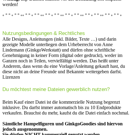
werden!
◦ ° ° ◦ ° ° ◦◦ ° ° ◦ ° ° ◦◦ ° ° ◦ ° ° ◦◦ ° ° ◦ ° ° ◦◦ ° ° ◦ ° ° ◦◦ ° ° ◦ ° ° ◦
Nutzungsbedingungen & Rechtliches
Alle Designs, Anleitungen (inkl. Bilder, Texte …) und darin
gezeigte Modelle unterliegen dem Urheberrecht von Anne
Lindemann (GinkgoWerkstatt) und dürfen ohne schriftliche
Genehmigung in keiner Form (digital oder gedruckt), weder im
Ganzen noch in Teilen, vervielfältigt werden. Das heißt unter
Anderem, dass wenn du eine Vorlage/Anleitung gekauft hast, du
diese nicht an deine Freunde und Bekannte weitergeben darfst.
Lizenzen
Du möchtest meine Dateien gewerblich nutzen?
Beim Kauf einer Datei ist die kommerzielle Nutzung begrenzt
inklusive. Du darfst immer automatisch bis zu 10 Endprodukte
verkaufen. Brauchst du mehr, kaufst du die Datei einfach nochmal.
Sämtliche Hampelfiguren und GinkgoGoodies sind hiervon
jedoch ausgenommen.
Sie dürfen NICHT kommerziell genutzt werden.