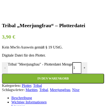
Tribal „Meerjungfrau“ – Plotterdatei
3,90
€
Kein MwSt-Ausweis gemäß § 19 UStG.
Digitale Datei für den Plotter.
Tribal "Meerjungfrau" - Plotterdatei Menge
-
+
IN DEN WARENKORB
Kategorien:
Plotter
,
Tribal
Schlagwörter:
Maritim
,
Tribal
,
Meerjungfrau
,
Nixe
Beschreibung
Wichtige Informationen