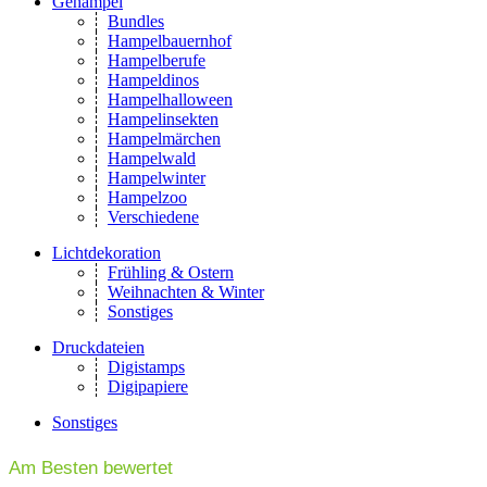
Gehampel
Bundles
Hampelbauernhof
Hampelberufe
Hampeldinos
Hampelhalloween
Hampelinsekten
Hampelmärchen
Hampelwald
Hampelwinter
Hampelzoo
Verschiedene
Lichtdekoration
Frühling & Ostern
Weihnachten & Winter
Sonstiges
Druckdateien
Digistamps
Digipapiere
Sonstiges
Am Besten bewertet