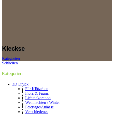
Kleckse
Kategorien
Schließen
Kategorien
3D Druck
Für Klötzchen
Flora & Fauna
Lichtdekoration
Weihnachten / Winter
Feiertage/Anlässe
Verschiedenes