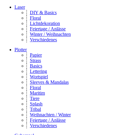
Laser
DIY & Basics
Floral
Lichtdekoration
Feiertage / Anlässe
Winter / Weihnachten
Verschiedenes
Plotter
Papier
Strass
Basics
Lettering
Wortspiel
Sleeves & Mandalas
Floral
Maritim
Tiere
Splash
Tribal
Weihnachten / Winter
Feiertage / Anlässe
Verschiedenes