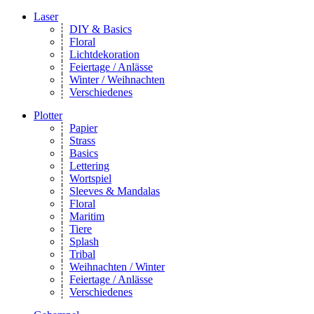
Laser
DIY & Basics
Floral
Lichtdekoration
Feiertage / Anlässe
Winter / Weihnachten
Verschiedenes
Plotter
Papier
Strass
Basics
Lettering
Wortspiel
Sleeves & Mandalas
Floral
Maritim
Tiere
Splash
Tribal
Weihnachten / Winter
Feiertage / Anlässe
Verschiedenes