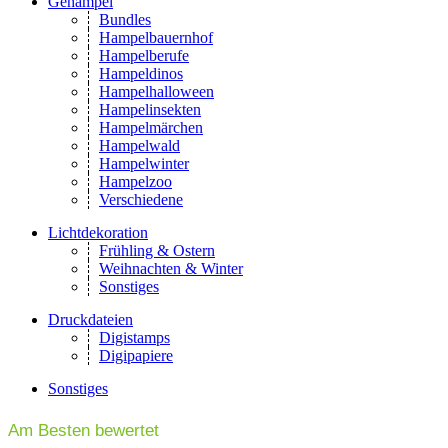
Gehampel
Bundles
Hampelbauernhof
Hampelberufe
Hampeldinos
Hampelhalloween
Hampelinsekten
Hampelmärchen
Hampelwald
Hampelwinter
Hampelzoo
Verschiedene
Lichtdekoration
Frühling & Ostern
Weihnachten & Winter
Sonstiges
Druckdateien
Digistamps
Digipapiere
Sonstiges
Am Besten bewertet