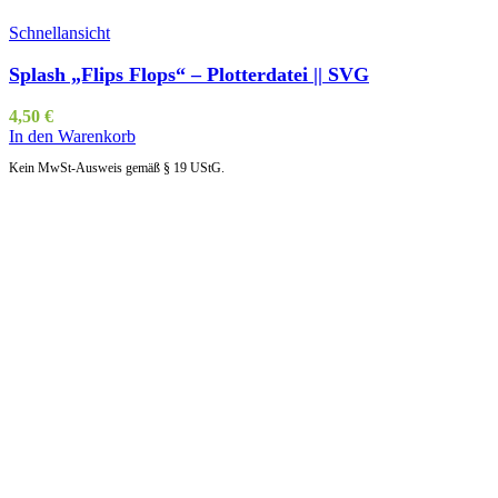
Schnellansicht
Splash „Flips Flops“ – Plotterdatei || SVG
4,50
€
In den Warenkorb
Kein MwSt-Ausweis gemäß § 19 UStG.