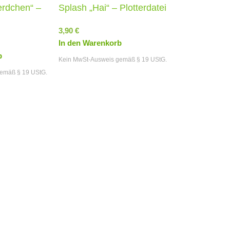
erdchen“ –
Splash „Hai“ – Plotterdatei
3,90
€
In den Warenkorb
b
Kein MwSt-Ausweis gemäß § 19 UStG.
emäß § 19 UStG.