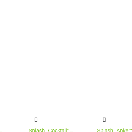
–
Splash „Cocktail“ –
Splash „Anker“