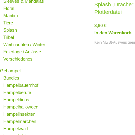
Sleeves & Mandalas
Splash „Drache“
Floral
Plotterdatei
Maritim
Tiere
3,90
€
Splash
In den Warenkorb
Tribal
Kein MwSt-Ausweis gem
Weihnachten / Winter
Feiertage / Anlässe
Verschiedenes
Gehampel
Bundles
Hampelbauernhof
Hampelberufe
Hampeldinos
Hampelhalloween
Hampelinsekten
Hampelmärchen
Hampelwald