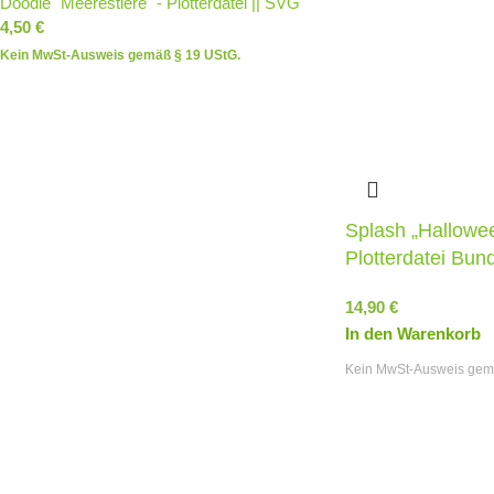
Doodle "Meerestiere" - Plotterdatei || SVG
4,50
€
Kein MwSt-Ausweis gemäß § 19 UStG.
Splash „Hallowe
Plotterdatei Bun
14,90
€
In den Warenkorb
Kein MwSt-Ausweis gem