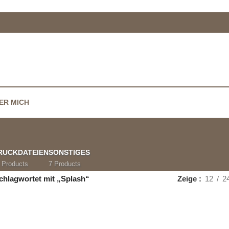
ER MICH
RUCKDATEIEN
SONSTIGES
 Products
7 Products
chlagwortet mit „Splash“
Zeige
12
2