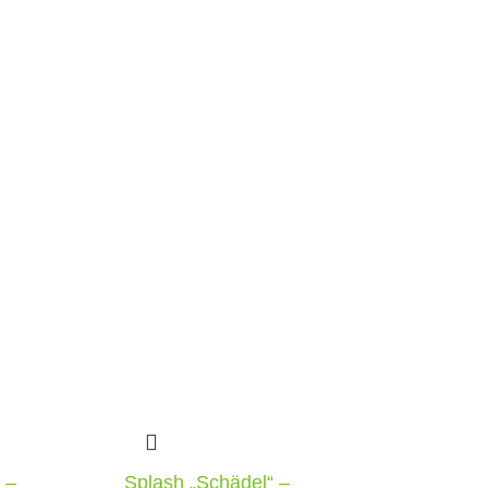
 –
Splash „Schädel“ –