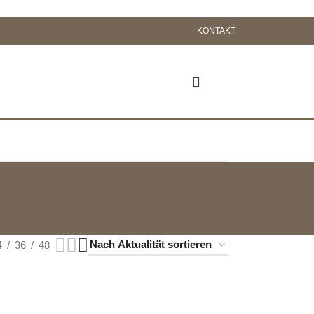
KONTAKT
4
36
48