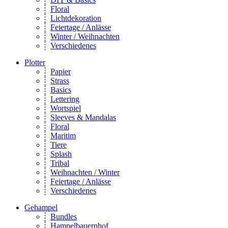
Floral
Lichtdekoration
Feiertage / Anlässe
Winter / Weihnachten
Verschiedenes
Plotter
Papier
Strass
Basics
Lettering
Wortspiel
Sleeves & Mandalas
Floral
Maritim
Tiere
Splash
Tribal
Weihnachten / Winter
Feiertage / Anlässe
Verschiedenes
Gehampel
Bundles
Hampelbauernhof