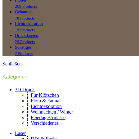
Plotter
269 Products
Gehampel
78 Products
Lichtdekoration
19 Products
Druckdateien
29 Products
Sonstiges
7 Products
Schließen
Kategorien
3D Druck
Für Klötzchen
Flora & Fauna
Lichtdekoration
Weihnachten / Winter
Feiertage/Anlässe
Verschiedenes
Laser
DIY & Basics