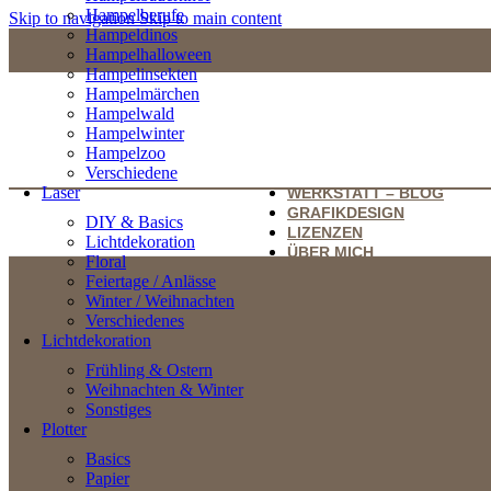
Hampelberufe
Skip to navigation
Skip to main content
Hampeldinos
Hampelhalloween
Hampelinsekten
Hampelmärchen
Hampelwald
Hampelwinter
Hampelzoo
Verschiedene
Laser
WERKSTATT – BLOG
GRAFIKDESIGN
DIY & Basics
LIZENZEN
Lichtdekoration
ÜBER MICH
Floral
Feiertage / Anlässe
Winter / Weihnachten
Verschiedenes
Lichtdekoration
Frühling & Ostern
Weihnachten & Winter
Sonstiges
Plotter
Basics
Papier