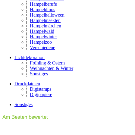
Hampelberufe
Hampeldinos
Hampelhalloween
Hampelinsekten
Hampelmärchen
Hampelwald
Hampelwinter
Hampelzoo
Verschiedene
Lichtdekoration
Frühling & Ostern
Weihnachten & Winter
Sonstiges
Druckdateien
Digistamps
Digipapiere
Sonstiges
Am Besten bewertet