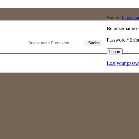
Sign in
Create 
Benutzername o
Password
*
Erfo
Suche
Log in
Lost your pass