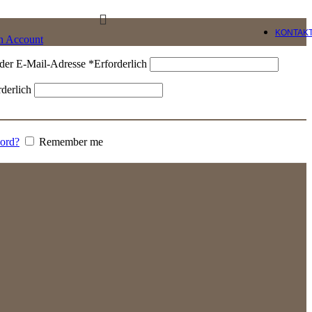
KONTAK
an Account
der E-Mail-Adresse
*
Erforderlich
rderlich
word?
Remember me