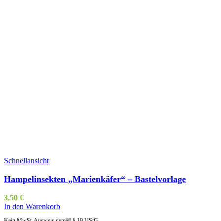
Schnellansicht
Hampelinsekten „Marienkäfer“ – Bastelvorlage
3,50
€
In den Warenkorb
Kein MwSt-Ausweis gemäß § 19 UStG.