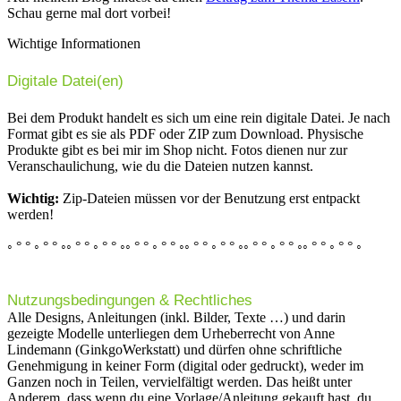
Schau gerne mal dort vorbei!
Wichtige Informationen
Digitale Datei(en)
Bei dem Produkt handelt es sich um eine rein digitale Datei. Je nach
Format gibt es sie als PDF oder ZIP zum Download. Physische
Produkte gibt es bei mir im Shop nicht. Fotos dienen nur zur
Veranschaulichung, wie du die Dateien nutzen kannst.
Wichtig:
Zip-Dateien müssen vor der Benutzung erst entpackt
werden!
◦ ° ° ◦ ° ° ◦◦ ° ° ◦ ° ° ◦◦ ° ° ◦ ° ° ◦◦ ° ° ◦ ° ° ◦◦ ° ° ◦ ° ° ◦◦ ° ° ◦ ° ° ◦
Nutzungsbedingungen & Rechtliches
Alle Designs, Anleitungen (inkl. Bilder, Texte …) und darin
gezeigte Modelle unterliegen dem Urheberrecht von Anne
Lindemann (GinkgoWerkstatt) und dürfen ohne schriftliche
Genehmigung in keiner Form (digital oder gedruckt), weder im
Ganzen noch in Teilen, vervielfältigt werden. Das heißt unter
Anderem, dass wenn du eine Vorlage/Anleitung gekauft hast, du