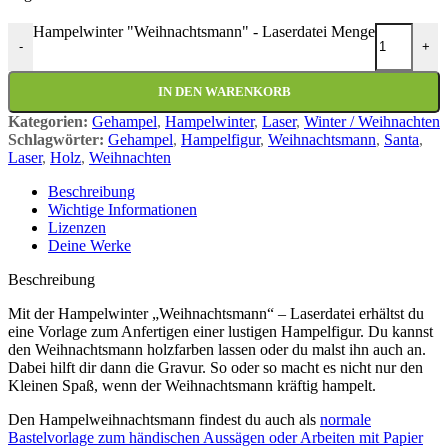
Hampelwinter "Weihnachtsmann" - Laserdatei Menge
-
+
IN DEN WARENKORB
Kategorien:
Gehampel
,
Hampelwinter
,
Laser
,
Winter / Weihnachten
Schlagwörter:
Gehampel
,
Hampelfigur
,
Weihnachtsmann
,
Santa
,
Laser
,
Holz
,
Weihnachten
Beschreibung
Wichtige Informationen
Lizenzen
Deine Werke
Beschreibung
Mit der Hampelwinter „Weihnachtsmann“ – Laserdatei erhältst du
eine Vorlage zum Anfertigen einer lustigen Hampelfigur. Du kannst
den Weihnachtsmann holzfarben lassen oder du malst ihn auch an.
Dabei hilft dir dann die Gravur. So oder so macht es nicht nur den
Kleinen Spaß, wenn der Weihnachtsmann kräftig hampelt.
Den Hampelweihnachtsmann findest du auch als
normale
Bastelvorlage zum händischen Aussägen oder Arbeiten mit Papier