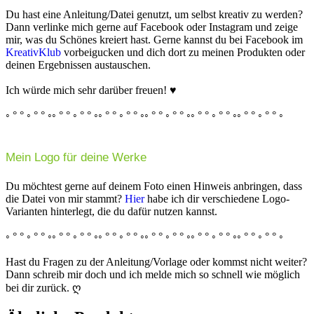
Du hast eine Anleitung/Datei genutzt, um selbst kreativ zu werden?
Dann verlinke mich gerne auf Facebook oder Instagram und zeige
mir, was du Schönes kreiert hast. Gerne kannst du bei Facebook im
KreativKlub
vorbeigucken und dich dort zu meinen Produkten oder
deinen Ergebnissen austauschen.
Ich würde mich sehr darüber freuen! ♥
◦ ° ° ◦ ° ° ◦◦ ° ° ◦ ° ° ◦◦ ° ° ◦ ° ° ◦◦ ° ° ◦ ° ° ◦◦ ° ° ◦ ° ° ◦◦ ° ° ◦ ° ° ◦
Mein Logo für deine Werke
Du möchtest gerne auf deinem Foto einen Hinweis anbringen, dass
die Datei von mir stammt?
Hier
habe ich dir verschiedene Logo-
Varianten hinterlegt, die du dafür nutzen kannst.
◦ ° ° ◦ ° ° ◦◦ ° ° ◦ ° ° ◦◦ ° ° ◦ ° ° ◦◦ ° ° ◦ ° ° ◦◦ ° ° ◦ ° ° ◦◦ ° ° ◦ ° ° ◦
Hast du Fragen zu der Anleitung/Vorlage oder kommst nicht weiter?
Dann schreib mir doch und ich melde mich so schnell wie möglich
bei dir zurück. ღ