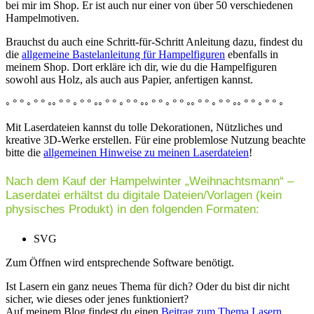
bei mir im Shop. Er ist auch nur einer von über 50 verschiedenen
Hampelmotiven.
Brauchst du auch eine Schritt-für-Schritt Anleitung dazu, findest du
die
allgemeine Bastelanleitung für Hampelfiguren
ebenfalls in
meinem Shop. Dort erkläre ich dir, wie du die Hampelfiguren
sowohl aus Holz, als auch aus Papier, anfertigen kannst.
◦ ° ° ◦ ° ° ◦◦ ° ° ◦ ° ° ◦◦ ° ° ◦ ° ° ◦◦ ° ° ◦ ° ° ◦◦ ° ° ◦ ° ° ◦◦ ° ° ◦ ° ° ◦
Mit Laserdateien kannst du tolle Dekorationen, Nützliches und
kreative 3D-Werke erstellen. Für eine problemlose Nutzung beachte
bitte die
allgemeinen Hinweise zu meinen Laserdateien
!
Nach dem Kauf der Hampelwinter „Weihnachtsmann“ –
Laserdatei erhältst du digitale Dateien/Vorlagen (kein
physisches Produkt) in den folgenden Formaten:
SVG
Zum Öffnen wird entsprechende Software benötigt.
Ist Lasern ein ganz neues Thema für dich? Oder du bist dir nicht
sicher, wie dieses oder jenes funktioniert?
Auf meinem Blog findest du einen
Beitrag zum Thema Lasern
.