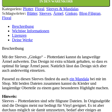
IN DEN WARENKORB
Kategorien:
Plotter
,
Floral
,
Sleeves & Mandalas
Schlagwörter:
Blätter
,
Sleeves
,
Ärmel
,
Ginkgo
,
Blog-Filigran
,
Floral
Beschreibung
Wichtige Informationen
Lizenzen
Deine Werke
Beschreibung
Mit der Sleeves „Ginkgo“ – Plotterdatei kannst du langweilige
Ärmel aufwerten. Das Design ist extra schlank gehalten, so dass es
optimal für lange Ärmel passt. Natürlich lässt das Design sich aber
auch anderweitig einsetzen.
Passend zu diesen Sleeves findest du auch
ein Mandala
bei mir im
Shop. Mit beiden Dateien zusammen kannst du Kleider und
langärmlige Oberteile zu einem ganz besonderen Highlight machen.
Hinweis:
Sleeves – Plotterdateien sind sehr filigrane Dateien. In Originalgröße
sind die Designs meist nur bedingt für Vinyl geeignet. Es ist aber
durchaus möglich sie damit umzusetzen, bedarf aber einiges an