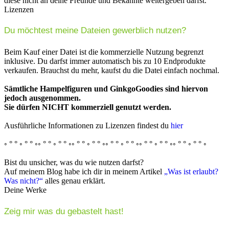
diese nicht an deine Freunde und Bekannte weitergeben darfst.
Lizenzen
Du möchtest meine Dateien gewerblich nutzen?
Beim Kauf einer Datei ist die kommerzielle Nutzung begrenzt
inklusive. Du darfst immer automatisch bis zu 10 Endprodukte
verkaufen. Brauchst du mehr, kaufst du die Datei einfach nochmal.
Sämtliche Hampelfiguren und GinkgoGoodies sind hiervon
jedoch ausgenommen.
Sie dürfen NICHT kommerziell genutzt werden.
Ausführliche Informationen zu Lizenzen findest du
hier
◦ ° ° ◦ ° ° ◦◦ ° ° ◦ ° ° ◦◦ ° ° ◦ ° ° ◦◦ ° ° ◦ ° ° ◦◦ ° ° ◦ ° ° ◦◦ ° ° ◦ ° ° ◦
Bist du unsicher, was du wie nutzen darfst?
Auf meinem Blog habe ich dir in meinem Artikel
„Was ist erlaubt?
Was nicht?“
alles genau erklärt.
Deine Werke
Zeig mir was du gebastelt hast!