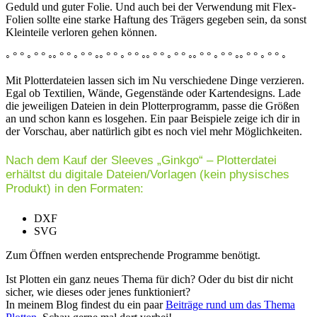
Geduld und guter Folie. Und auch bei der Verwendung mit Flex-
Folien sollte eine starke Haftung des Trägers gegeben sein, da sonst
Kleinteile verloren gehen können.
◦ ° ° ◦ ° ° ◦◦ ° ° ◦ ° ° ◦◦ ° ° ◦ ° ° ◦◦ ° ° ◦ ° ° ◦◦ ° ° ◦ ° ° ◦◦ ° ° ◦ ° ° ◦
Mit Plotterdateien lassen sich im Nu verschiedene Dinge verzieren.
Egal ob Textilien, Wände, Gegenstände oder Kartendesigns. Lade
die jeweiligen Dateien in dein Plotterprogramm, passe die Größen
an und schon kann es losgehen. Ein paar Beispiele zeige ich dir in
der Vorschau, aber natürlich gibt es noch viel mehr Möglichkeiten.
Nach dem Kauf der Sleeves „Ginkgo“ – Plotterdatei
erhältst du digitale Dateien/Vorlagen (kein physisches
Produkt) in den Formaten:
DXF
SVG
Zum Öffnen werden entsprechende Programme benötigt.
Ist Plotten ein ganz neues Thema für dich? Oder du bist dir nicht
sicher, wie dieses oder jenes funktioniert?
In meinem Blog findest du ein paar
Beiträge rund um das Thema