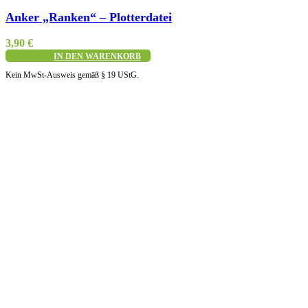
Schnellansicht
Anker „Ranken“ – Plotterdatei
3,90
€
IN DEN WARENKORB
Kein MwSt-Ausweis gemäß § 19 UStG.