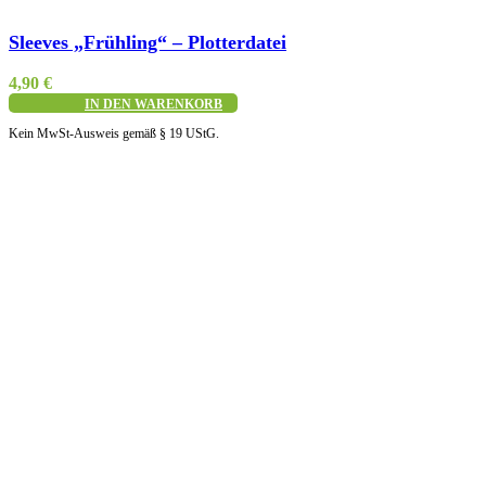
Schnellansicht
Sleeves „Frühling“ – Plotterdatei
4,90
€
IN DEN WARENKORB
Kein MwSt-Ausweis gemäß § 19 UStG.