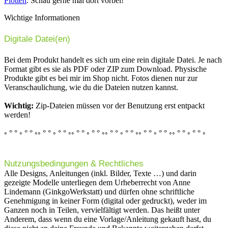
Plotten
. Schau gerne mal dort vorbei!
Wichtige Informationen
Digitale Datei(en)
Bei dem Produkt handelt es sich um eine rein digitale Datei. Je nach
Format gibt es sie als PDF oder ZIP zum Download. Physische
Produkte gibt es bei mir im Shop nicht. Fotos dienen nur zur
Veranschaulichung, wie du die Dateien nutzen kannst.
Wichtig:
Zip-Dateien müssen vor der Benutzung erst entpackt
werden!
◦ ° ° ◦ ° ° ◦◦ ° ° ◦ ° ° ◦◦ ° ° ◦ ° ° ◦◦ ° ° ◦ ° ° ◦◦ ° ° ◦ ° ° ◦◦ ° ° ◦ ° ° ◦
Nutzungsbedingungen & Rechtliches
Alle Designs, Anleitungen (inkl. Bilder, Texte …) und darin
gezeigte Modelle unterliegen dem Urheberrecht von Anne
Lindemann (GinkgoWerkstatt) und dürfen ohne schriftliche
Genehmigung in keiner Form (digital oder gedruckt), weder im
Ganzen noch in Teilen, vervielfältigt werden. Das heißt unter
Anderem, dass wenn du eine Vorlage/Anleitung gekauft hast, du