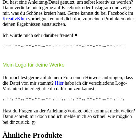
Du hast eine Anleitung/Datei genutzt, um selbst kreativ zu werden?
Dann verlinke mich gerne auf Facebook oder Instagram und zeige
mir, was du Schönes kreiert hast. Gerne kannst du bei Facebook im
KreativKlub
vorbeigucken und dich dort zu meinen Produkten oder
deinen Ergebnissen austauschen.
Ich würde mich sehr darüber freuen! ♥
◦ ° ° ◦ ° ° ◦◦ ° ° ◦ ° ° ◦◦ ° ° ◦ ° ° ◦◦ ° ° ◦ ° ° ◦◦ ° ° ◦ ° ° ◦◦ ° ° ◦ ° ° ◦
Mein Logo für deine Werke
Du möchtest gerne auf deinem Foto einen Hinweis anbringen, dass
die Datei von mir stammt?
Hier
habe ich dir verschiedene Logo-
Varianten hinterlegt, die du dafür nutzen kannst.
◦ ° ° ◦ ° ° ◦◦ ° ° ◦ ° ° ◦◦ ° ° ◦ ° ° ◦◦ ° ° ◦ ° ° ◦◦ ° ° ◦ ° ° ◦◦ ° ° ◦ ° ° ◦
Hast du Fragen zu der Anleitung/Vorlage oder kommst nicht weiter?
Dann schreib mir doch und ich melde mich so schnell wie möglich
bei dir zurück. ღ
Ähnliche Produkte