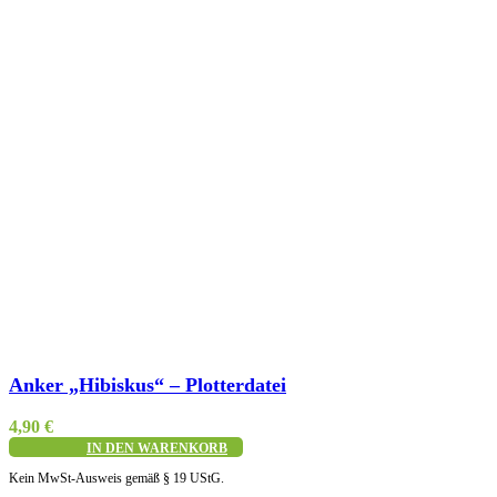
Schnellansicht
Anker „Hibiskus“ – Plotterdatei
4,90
€
IN DEN WARENKORB
Kein MwSt-Ausweis gemäß § 19 UStG.