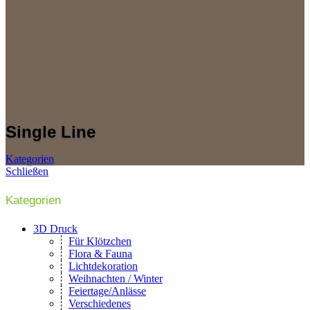
Single Line
Kategorien
Schließen
Kategorien
3D Druck
Für Klötzchen
Flora & Fauna
Lichtdekoration
Weihnachten / Winter
Feiertage/Anlässe
Verschiedenes