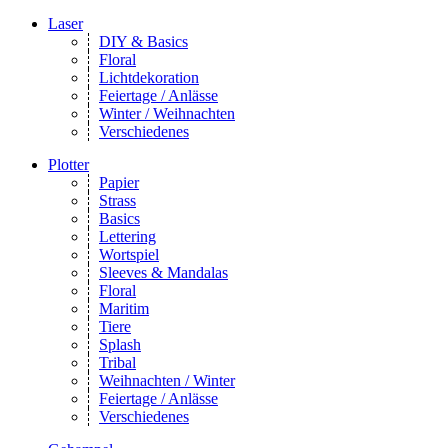
Laser
DIY & Basics
Floral
Lichtdekoration
Feiertage / Anlässe
Winter / Weihnachten
Verschiedenes
Plotter
Papier
Strass
Basics
Lettering
Wortspiel
Sleeves & Mandalas
Floral
Maritim
Tiere
Splash
Tribal
Weihnachten / Winter
Feiertage / Anlässe
Verschiedenes