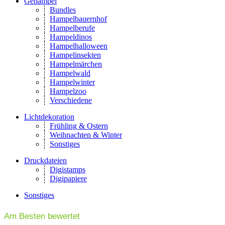
Gehampel
Bundles
Hampelbauernhof
Hampelberufe
Hampeldinos
Hampelhalloween
Hampelinsekten
Hampelmärchen
Hampelwald
Hampelwinter
Hampelzoo
Verschiedene
Lichtdekoration
Frühling & Ostern
Weihnachten & Winter
Sonstiges
Druckdateien
Digistamps
Digipapiere
Sonstiges
Am Besten bewertet