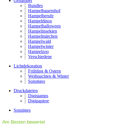
Gehampel
Bundles
Hampelbauernhof
Hampelberufe
Hampeldinos
Hampelhalloween
Hampelinsekten
Hampelmärchen
Hampelwald
Hampelwinter
Hampelzoo
Verschiedene
Lichtdekoration
Frühling & Ostern
Weihnachten & Winter
Sonstiges
Druckdateien
Digistamps
Digipapiere
Sonstiges
Am Besten bewertet