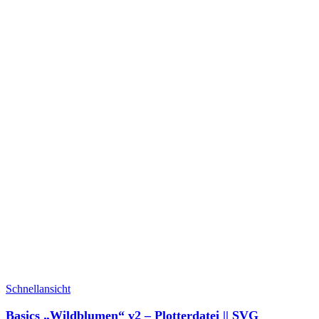
Schnellansicht
Basics „Wildblumen“ v2 – Plotterdatei || SVG