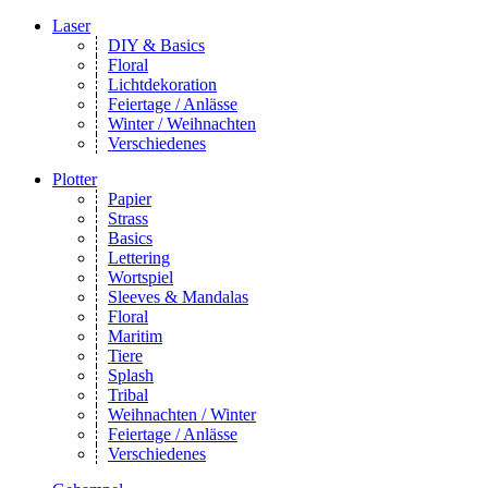
Laser
DIY & Basics
Floral
Lichtdekoration
Feiertage / Anlässe
Winter / Weihnachten
Verschiedenes
Plotter
Papier
Strass
Basics
Lettering
Wortspiel
Sleeves & Mandalas
Floral
Maritim
Tiere
Splash
Tribal
Weihnachten / Winter
Feiertage / Anlässe
Verschiedenes