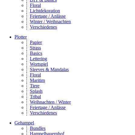
Floral
Lichtdekoration
Feiertage / Anlässe
Winter / Weihnachten
Verschiedenes
Plotter
Papier
Strass
Basics
Lettering
Wortspiel
Sleeves & Mandalas
Floral
Maritim
Tiere
Splash
Tribal
Weihnachten / Winter
Feiertage / Anlässe
Verschiedenes
Gehampel
Bundles
Hampelbauernhof