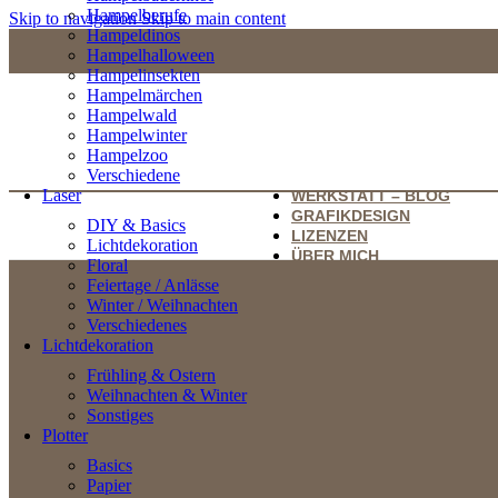
Hampelberufe
Skip to navigation
Skip to main content
Hampeldinos
Hampelhalloween
Hampelinsekten
Hampelmärchen
Hampelwald
Hampelwinter
Hampelzoo
Verschiedene
Laser
WERKSTATT – BLOG
GRAFIKDESIGN
DIY & Basics
LIZENZEN
Lichtdekoration
ÜBER MICH
Floral
Feiertage / Anlässe
Winter / Weihnachten
Verschiedenes
Lichtdekoration
Frühling & Ostern
Weihnachten & Winter
Sonstiges
Plotter
Basics
Papier