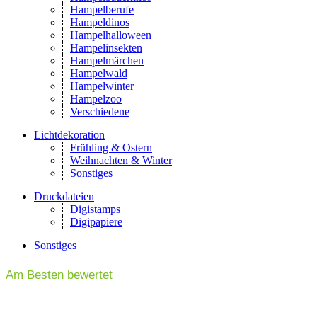
Hampelberufe
Hampeldinos
Hampelhalloween
Hampelinsekten
Hampelmärchen
Hampelwald
Hampelwinter
Hampelzoo
Verschiedene
Lichtdekoration
Frühling & Ostern
Weihnachten & Winter
Sonstiges
Druckdateien
Digistamps
Digipapiere
Sonstiges
Am Besten bewertet