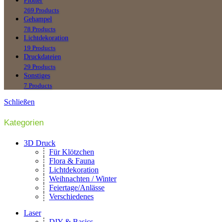
Plotter
269 Products
Gehampel
78 Products
Lichtdekoration
19 Products
Druckdateien
29 Products
Sonstiges
7 Products
Schließen
Kategorien
3D Druck
Für Klötzchen
Flora & Fauna
Lichtdekoration
Weihnachten / Winter
Feiertage/Anlässe
Verschiedenes
Laser
DIY & Basics