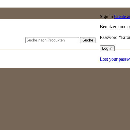
Sign in
Create 
Benutzername o
Password
*
Erfo
Suche
Log in
Lost your pass