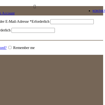
KONTAK
an Account
der E-Mail-Adresse
*
Erforderlich
rderlich
word?
Remember me