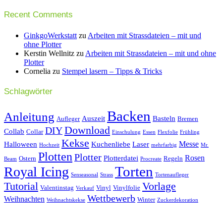
Recent Comments
GinkgoWerkstatt
zu
Arbeiten mit Strassdateien – mit und
ohne Plotter
Kerstin Wellnitz
zu
Arbeiten mit Strassdateien – mit und ohne
Plotter
Cornelia
zu
Stempel lasern – Tipps & Tricks
Schlagwörter
Backen
Anleitung
Auszeit
Basteln
Aufleger
Bremen
Download
DIY
Collab
Collar
Einschulung
Essen
Flexfolie
Frühling
Kekse
Messe
Halloween
Kuchenliebe
Laser
Hochzeit
mehrfarbig
Mr.
Plotten
Plotter
Rosen
Plotterdatei
Ostern
Regeln
Beam
Procreate
Torten
Royal Icing
Senseasonal
Strass
Tortenaufleger
Tutorial
Vorlage
Valentinstag
Vinyl
Vinylfolie
Verkauf
Wettbewerb
Weihnachten
Winter
Weihnachtskekse
Zuckerdekoration