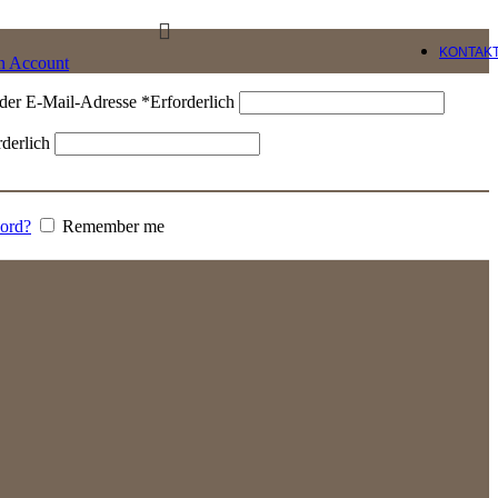
KONTAK
an Account
der E-Mail-Adresse
*
Erforderlich
rderlich
word?
Remember me