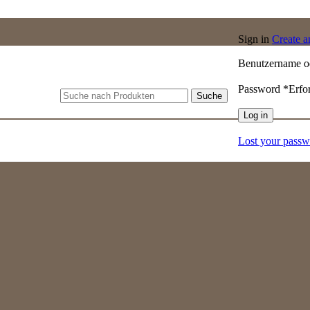
Sign in
Create 
Benutzername o
Password
*
Erfo
Suche
Log in
Lost your pass