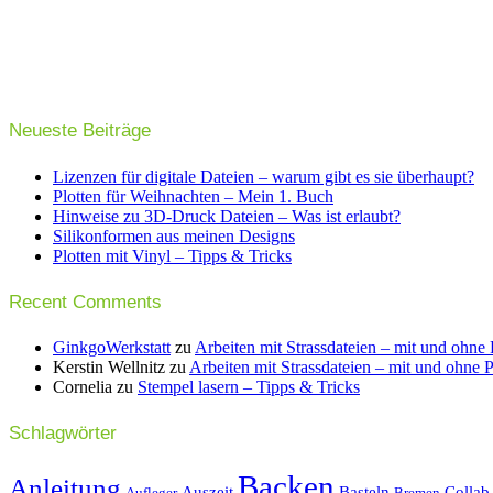
Neueste Beiträge
Lizenzen für digitale Dateien – warum gibt es sie überhaupt?
Plotten für Weihnachten – Mein 1. Buch
Hinweise zu 3D-Druck Dateien – Was ist erlaubt?
Silikonformen aus meinen Designs
Plotten mit Vinyl – Tipps & Tricks
Recent Comments
GinkgoWerkstatt
zu
Arbeiten mit Strassdateien – mit und ohne 
Kerstin Wellnitz
zu
Arbeiten mit Strassdateien – mit und ohne P
Cornelia
zu
Stempel lasern – Tipps & Tricks
Schlagwörter
Backen
Anleitung
Auszeit
Basteln
Collab