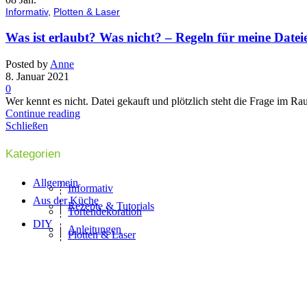
Informativ
,
Plotten & Laser
Was ist erlaubt? Was nicht? – Regeln für meine Datei
Posted by
Anne
8. Januar 2021
0
Wer kennt es nicht. Datei gekauft und plötzlich steht die Frage im Rau
Continue reading
Schließen
Kategorien
Allgemein
Informativ
Aus der Küche
Rezepte & Tutorials
Tortendekoration
DIY
Anleitungen
Plotten & Laser