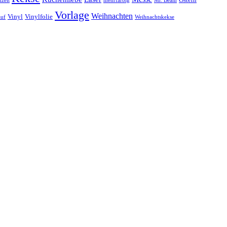
Ostern
zeit
mehrfarbig
Mr. Beam
Vorlage
Weihnachten
Vinyl
Vinylfolie
auf
Weihnachtskekse