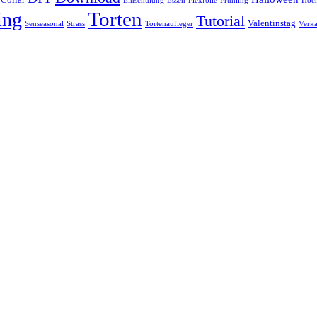
Collar
Einschulung
Essen
Flexfolie
Frühling
Hoch
Torten
ing
Tutorial
Valentinstag
Senseasonal
Strass
Tortenaufleger
Verk