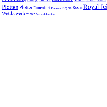
Aufleger
Bremen
Royal Ic
Plotten
Plotter
Rosen
Plotterdatei
Regeln
Procreate
Wettbewerb
Winter
Zuckerdekoration