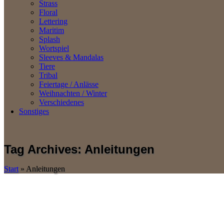
Strass
Floral
Lettering
Maritim
Splash
Wortspiel
Sleeves & Mandalas
Tiere
Tribal
Feiertage / Anlässe
Weihnachten / Winter
Verschiedenes
Sonstiges
Tag Archives: Anleitungen
Start
»
Anleitungen