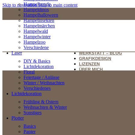
Hampelberufe
Skip to navigation
Skip to main content
Hampeldinos
Hampelhalloween
Hampelinsekten
Hampelmärchen
Hampelwald
Hampelwinter
Hampelzoo
Verschiedene
Laser
WERKSTATT – BLOG
GRAFIKDESIGN
DIY & Basics
LIZENZEN
Lichtdekoration
ÜBER MICH
Floral
Feiertage / Anlässe
Winter / Weihnachten
Verschiedenes
Lichtdekoration
Frühling & Ostern
Weihnachten & Winter
Sonstiges
Plotter
Basics
Papier