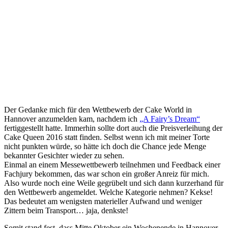
Der Gedanke mich für den Wettbewerb der Cake World in
Hannover anzumelden kam, nachdem ich
„A Fairy’s Dream“
fertiggestellt hatte. Immerhin sollte dort auch die Preisverleihung der
Cake Queen 2016 statt finden. Selbst wenn ich mit meiner Torte
nicht punkten würde, so hätte ich doch die Chance jede Menge
bekannter Gesichter wieder zu sehen.
Einmal an einem Messewettbewerb teilnehmen und Feedback einer
Fachjury bekommen, das war schon ein großer Anreiz für mich.
Also wurde noch eine Weile gegrübelt und sich dann kurzerhand für
den Wettbewerb angemeldet. Welche Kategorie nehmen? Kekse!
Das bedeutet am wenigsten materieller Aufwand und weniger
Zittern beim Transport… jaja, denkste!
Somit stand fest, dass Mitte Oktober ein Wochenende in Hannover