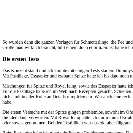
So wurden dann die ganzen Vorlagen für Schmetterlinge, die Fee und
Größe man wirklich braucht, hilft einem doch enorm. Sonst habe ich 
Die ersten Tests
Das Konzept stand und ich konnte mit einigen Tests starten. Dummys 
Mit Pastillage, Esspapier und essbarer Spitze hatte ich bis dato noch n
Mischungen für Spitze und Royal Icing, sowie das Esspapier hatte ic
Für die Pastillage habe ich im Web nach Rezepten gesucht. Schienen all
nichts mit in aller Ruhe an Details rumpfriemeln. War auch eine recht
habe.
Die ersten Versuche mit der Spitze gingen problemlos, sowohl im Ofen 
die Idee dann verworfen. Mit Royal Icing hatte ich nur minimal Erfa
oder sowas genommen. Bei den Testblüten war das ok, aber filigrane 
Beim Esspapier habe ich nicht wirklich mit Problemen gerechnet. Da 