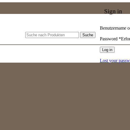
Sign in
Benutzername o
Suche
Password
*
Erfo
Log in
Lost your pass