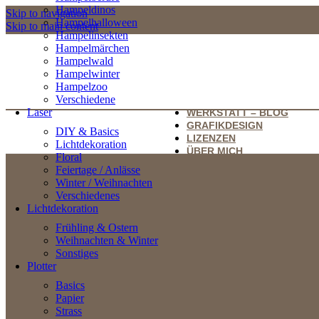
Hampeldinos
Skip to navigation
Hampelhalloween
Skip to main content
Hampelinsekten
Hampelmärchen
Hampelwald
Hampelwinter
Hampelzoo
Verschiedene
Laser
WERKSTATT – BLOG
GRAFIKDESIGN
DIY & Basics
LIZENZEN
Lichtdekoration
ÜBER MICH
Floral
Feiertage / Anlässe
Winter / Weihnachten
Verschiedenes
Lichtdekoration
Frühling & Ostern
Weihnachten & Winter
Sonstiges
Plotter
Basics
Papier
Strass