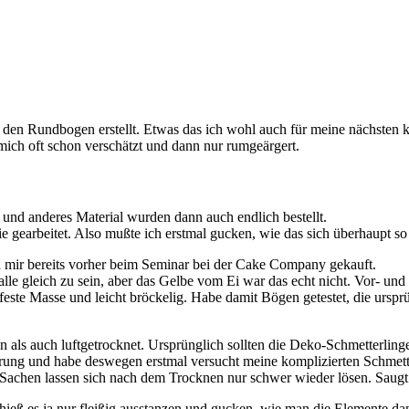
 den Rundbogen erstellt. Etwas das ich wohl auch für meine nächsten 
mich oft schon verschätzt und dann nur rumgeärgert.
und anderes Material wurden dann auch endlich bestellt.
ie gearbeitet. Also mußte ich erstmal gucken, wie das sich überhaupt so 
h mir bereits vorher beim Seminar bei der Cake Company gekauft.
e gleich zu sein, aber das Gelbe vom Ei war das echt nicht. Vor- und Na
 feste Masse und leicht bröckelig. Habe damit Bögen getestet, die urspr
als auch luftgetrocknet. Ursprünglich sollten die Deko-Schmetterlinge a
hrung und habe deswegen erstmal versucht meine komplizierten Schmett
Sachen lassen sich nach dem Trocknen nur schwer wieder lösen. Saugt s
hieß es ja nur fleißig ausstanzen und gucken, wie man die Elemente da