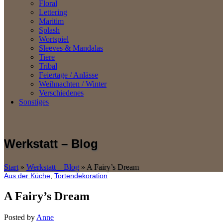
Floral
Lettering
Maritim
Splash
Wortspiel
Sleeves & Mandalas
Tiere
Tribal
Feiertage / Anlässe
Weihnachten / Winter
Verschiedenes
Sonstiges
Werkstatt – Blog
Start
»
Werkstatt – Blog
»
A Fairy’s Dream
Aus der Küche
,
Tortendekoration
A Fairy’s Dream
Posted by
Anne